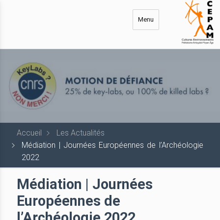
Aller
au
Menu
contenu
principal
Accueil
Les Actualités
Médiation | Journées Européennes de l’Archéologie
2022
Médiation | Journées
Européennes de
l’Archéologie 2022