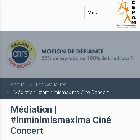
Aller
au
Menu
contenu
principal
Accueil
Les Actualités
Médiation | #inminimismaxima Ciné Concert
Médiation |
#inminimismaxima Ciné
Concert