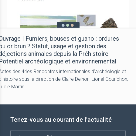
Ouvrage | Fumiers, bouses et guano : ordures
ou or brun ? Statut, usage et gestion des
déjections animales depuis la Préhistoire.
Potentiel archéologique et environnemental
Actes des 44es Rencontres internationales d’archéologie et
d’histoire sous la direction de Claire Delhon, Lionel Gourichon,
Lucie Martin
Tenez-vous au courant de l'actualité