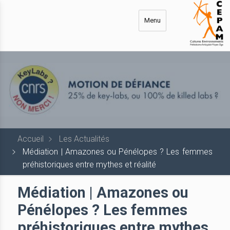
Aller
au
Menu
contenu
principal
Accueil
Les Actualités
Médiation | Amazones ou Pénélopes ? Les femmes
préhistoriques entre mythes et réalité
Médiation | Amazones ou
Pénélopes ? Les femmes
préhistoriques entre mythes