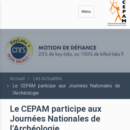
Aller
au
Menu
contenu
principal
Accueil
Les Actualités
Le CEPAM participe aux Journées Nationales de
l’Archéologie
Le CEPAM participe aux
Journées Nationales de
l’Archéologie