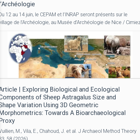
l’Archéologie
Du 12 au 14 juin, le CEPAM et l’INRAP seront présents sur le
village de l’Archéologie, au Musée d’Archéologie de Nice / Cimie
Article | Exploring Biological and Ecological
Components of Sheep Astragalus Size and
Shape Variation Using 3D Geometric
Morphometrics: Towards A Bioarchaeological
Proxy
Vuillien, M., Vila, E., Chahoud, J. et al. J Archaeol Method Theory
33, 58 (2026).