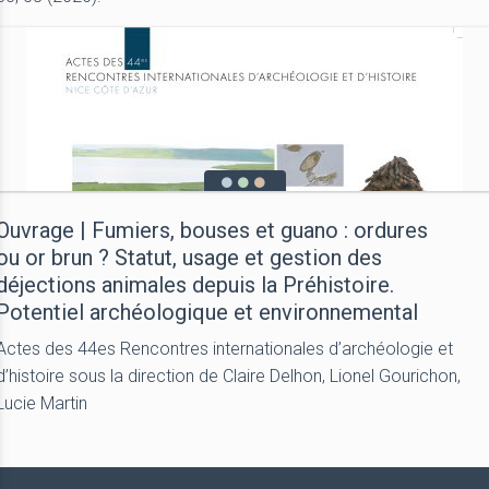
Ouvrage | Fumiers, bouses et guano : ordures
ou or brun ? Statut, usage et gestion des
déjections animales depuis la Préhistoire.
Potentiel archéologique et environnemental
Actes des 44es Rencontres internationales d’archéologie et
d’histoire sous la direction de Claire Delhon, Lionel Gourichon,
Lucie Martin