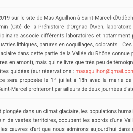
19 sur le site de Mas Aguilhon à Saint-Marcel-d’Ardèche
lermin (Cité de la Préhistoire d’Orgnac l’Aven, labor
isciplinaire associe différents laboratoires et notamme
ndustries lithiques, parures en coquillages, colorants… Ce
glaciaire dans cette partie de la Vallée du Rhône connu
ètres en amont), mais qui ne livre que très peu de témoi
sites guidées (sur réservations :
masaguilhon@gmail.co
er
ce sera proposée le 1
juillet à 18h avec la mairie de 
aint-Marcel profiteront par ailleurs de deux journées d’atel
 est plongée dans un climat glaciaire, les populations h
sein de vastes territoires, occupent les abords d’une Va
nt les œuvres d’art que nous admirons aujourd’hui da