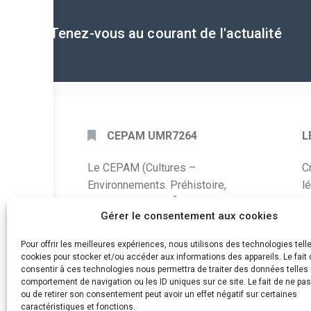
Tenez-vous au courant de l'actualité
CEPAM UMR7264
L
Le CEPAM (Cultures –
C
Environnements. Préhistoire,
l
Antiquité, Moyen Âge) est une unité
P
Gérer le consentement aux cookies
mixte de recherche CNRS – UNS qui
développe des recherches autour de
A
Pour offrir les meilleures expériences, nous utilisons des technologies tell
la connaissance des sociétés du
cookies pour stocker et/ou accéder aux informations des appareils. Le fait 
C
consentir à ces technologies nous permettra de traiter des données telles 
passé, de leurs modes de
comportement de navigation ou les ID uniques sur ce site. Le fait de ne pa
d
fonctionnement, de leur évolution et
ou de retirer son consentement peut avoir un effet négatif sur certaines
de leur relation à l’environnement.
caractéristiques et fonctions.