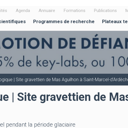
ités
Agenda
Annuaire
Formations
Publications
M
cientifiques
Programmes de recherche
Plateaux t
ogique | Site gravettien de Mas Aguilhon à Saint-Marcel-d’Ardèch
e | Site gravettien de Ma
 pendant la période glaciaire