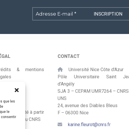
Adresse
E-
mail
*
ÉGAL
CONTACT
rédits & mentions
Université Nice Côte d'Azur
égales
Pôle Universitaire Saint Je
d’Angély
lan du site
SJA 3 – CEPAM UMR7264 – CNRS
UNS
ccessibilité
es que les
24, avenue des Diables Bleus
de
onçu et adapté à partir
que le
F – 06300 Nice
s consentir
u Kit Labos du CNRS
karine.fleurot@cnrs.fr