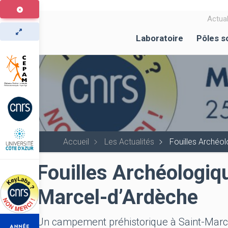
Aller
au
Actual
contenu
Laboratoire
Pôles s
principal
Accueil
Les Actualités
Fouilles Archéol
Fouilles Archéologiqu
Marcel-d’Ardèche
Un campement préhistorique à Saint-Marcel