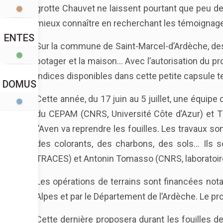
grotte Chauvet ne laissent pourtant que peu de
mieux connaître en recherchant les témoignag
ENTES
Sur la commune de Saint-Marcel-d’Ardèche, des 
potager et la maison… Avec l’autorisation du pr
indices disponibles dans cette petite capsule 
DOMUS
Cette année, du 17 juin au 5 juillet, une équi
du CEPAM (CNRS, Université Côte d’Azur) et TR
l’Aven va reprendre les fouilles. Les travaux so
des colorants, des charbons, des sols… Ils son
TRACES) et Antonin Tomasso (CNRS, laboratoi
Les opérations de terrains sont financées nota
Alpes et par le Département de l’Ardèche. Le p
Cette dernière proposera durant les fouilles de