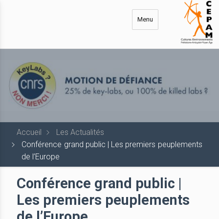
Aller
au
Menu
contenu
principal
Accueil
Les Actualités
Conférence grand public | Les premiers peuplements
de l’Europe
Conférence grand public |
Les premiers peuplements
de l’Europe