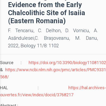
Evidence from the Early
Chalcolithic Site of Isaiia
(Eastern Romania)
F. Tencariu, C. Delhon, D. Vornicu, A.
Asăndulesei,C. Brașoveanu, M. Danu,
2022, Biology 11/8: 1102
Source :
https://doi.org/10.3390/biology11081102
&
https://www.ncbi.nlm.nih.gov/pmc/articles/PMC9331
568/
HAL :
https://hal.archives-
ouvertes.fr/view/index/docid/3768217
Abstract :