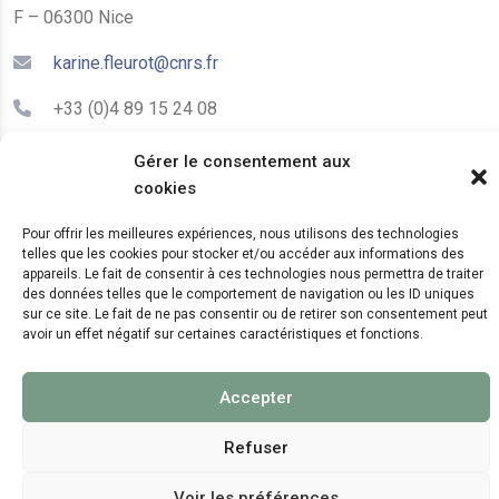
F – 06300 Nice
karine.fleurot@cnrs.fr
+33 (0)4 89 15 24 08
Gérer le consentement aux
LE CEPAM EST HÉBERGÉ PAR
cookies
Pour offrir les meilleures expériences, nous utilisons des technologies
telles que les cookies pour stocker et/ou accéder aux informations des
appareils. Le fait de consentir à ces technologies nous permettra de traiter
des données telles que le comportement de navigation ou les ID uniques
sur ce site. Le fait de ne pas consentir ou de retirer son consentement peut
avoir un effet négatif sur certaines caractéristiques et fonctions.
© 2024 Copyright:
CEPAM UMR7264, CNRS, CNRS
Accepter
WebKit
Refuser
Voir les préférences