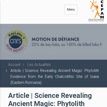
Aller
au
Menu
contenu
principal
Accueil
Les Actualités
Article | Science Revealing Ancient Magic: Phytolith
Evidence from the Early Chalcolithic Site of Isaiia
(Eastern Romania)
Article | Science Revealing
Ancient Magic: Phytolith