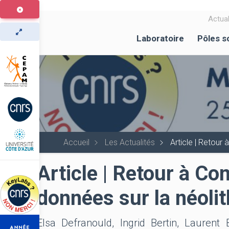
Aller
au
Actual
contenu
Laboratoire
Pôles s
principal
Accueil
Les Actualités
Article | Retour
Article | Retour à C
données sur la néoli
Elsa Defranould, Ingrid Bertin, Laurent