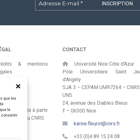
Adresse
E-
mail
*
ÉGAL
CONTACT
rédits & mentions
Université Nice Côte d'Azur
égales
Pôle Universitaire Saint Je
d’Angély
lan du site
SJA 3 – CEPAM UMR7264 – CNRS
UNS
ccessibilité
es que les
24, avenue des Diables Bleus
de
onçu et adapté à partir
que le
F – 06300 Nice
s consentir
u Kit Labos du CNRS
karine.fleurot@cnrs.fr
+33 (0)4 89 15 24 08