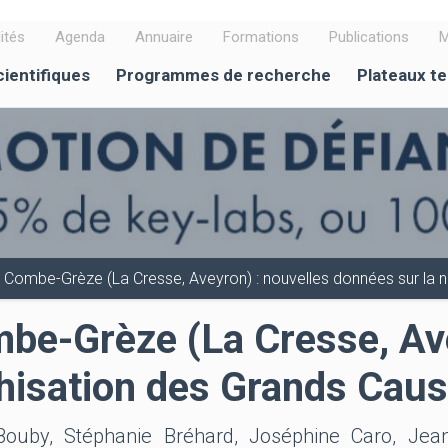
ités
Agenda
Annuaire
Formations
Publications
M
cientifiques
Programmes de recherche
Plateaux t
 à Combe-Grèze (La Cresse, Aveyron) : nouvelles données sur la 
ombe-Grèze (La Cresse, Av
thisation des Grands Cau
 Bouby, Stéphanie Bréhard, Joséphine Caro, Jea