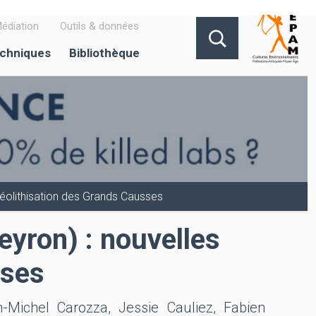
édiation
Outils & données
echniques
Bibliothèque
néolithisation des Grands Causses
eyron) : nouvelles
sses
n-Michel Carozza, Jessie Cauliez, Fabien