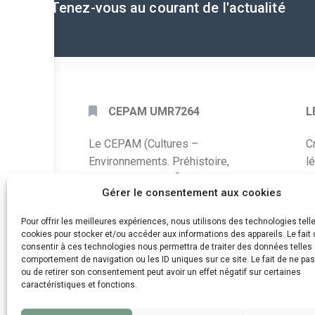
Tenez-vous au courant de l'actualité
CEPAM UMR7264
L
Le CEPAM (Cultures –
C
Environnements. Préhistoire,
l
Antiquité, Moyen Âge) est une unité
P
Gérer le consentement aux cookies
mixte de recherche CNRS – UNS qui
développe des recherches autour de
A
Pour offrir les meilleures expériences, nous utilisons des technologies tell
la connaissance des sociétés du
cookies pour stocker et/ou accéder aux informations des appareils. Le fait 
C
consentir à ces technologies nous permettra de traiter des données telles 
passé, de leurs modes de
comportement de navigation ou les ID uniques sur ce site. Le fait de ne pa
d
fonctionnement, de leur évolution et
ou de retirer son consentement peut avoir un effet négatif sur certaines
de leur relation à l’environnement.
caractéristiques et fonctions.