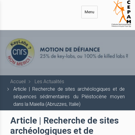
Aller
au
Menu
contenu
principal
Accueil
Les Actualités
Article | Recherche de sites archéologiques et de
séquences sédimentaires du Pléistocène moyen
dans la Maiella (Abruzzes, Italie)
Article | Recherche de sites
archéologiques et de