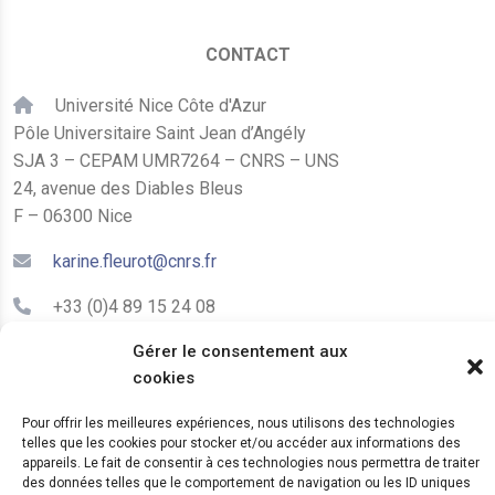
CONTACT
Université Nice Côte d'Azur
Pôle Universitaire Saint Jean d’Angély
SJA 3 – CEPAM UMR7264 – CNRS – UNS
24, avenue des Diables Bleus
F – 06300 Nice
karine.fleurot@cnrs.fr
+33 (0)4 89 15 24 08
Gérer le consentement aux
LE CEPAM EST HÉBERGÉ PAR
cookies
Pour offrir les meilleures expériences, nous utilisons des technologies
telles que les cookies pour stocker et/ou accéder aux informations des
appareils. Le fait de consentir à ces technologies nous permettra de traiter
des données telles que le comportement de navigation ou les ID uniques