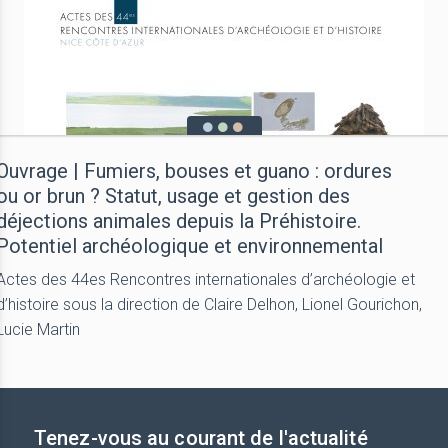
Ouvrage | Fumiers, bouses et guano : ordures
ou or brun ? Statut, usage et gestion des
déjections animales depuis la Préhistoire.
Potentiel archéologique et environnemental
Actes des 44es Rencontres internationales d’archéologie et
d’histoire sous la direction de Claire Delhon, Lionel Gourichon,
Lucie Martin
Tenez-vous au courant de l'actualité