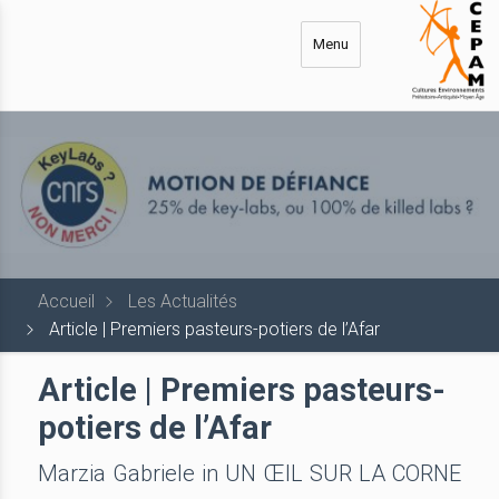
Aller
au
Menu
contenu
principal
Accueil
Les Actualités
Article | Premiers pasteurs-potiers de l’Afar
Article | Premiers pasteurs-
potiers de l’Afar
Marzia Gabriele in UN ŒIL SUR LA CORNE