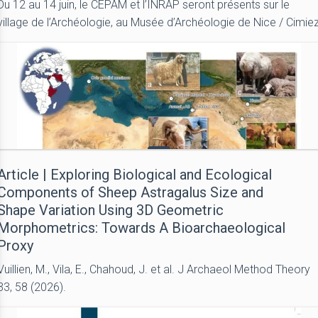
Du 12 au 14 juin, le CEPAM et l’INRAP seront présents sur le
village de l’Archéologie, au Musée d’Archéologie de Nice / Cimie
Article | Exploring Biological and Ecological
Components of Sheep Astragalus Size and
Shape Variation Using 3D Geometric
Morphometrics: Towards A Bioarchaeological
Proxy
Vuillien, M., Vila, E., Chahoud, J. et al. J Archaeol Method Theory
33, 58 (2026).