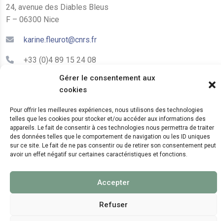
24, avenue des Diables Bleus
F – 06300 Nice
karine.fleurot@cnrs.fr
+33 (0)4 89 15 24 08
Gérer le consentement aux
cookies
LE CEPAM EST HÉBERGÉ PAR
Pour offrir les meilleures expériences, nous utilisons des technologies
telles que les cookies pour stocker et/ou accéder aux informations des
appareils. Le fait de consentir à ces technologies nous permettra de traiter
des données telles que le comportement de navigation ou les ID uniques
sur ce site. Le fait de ne pas consentir ou de retirer son consentement peut
avoir un effet négatif sur certaines caractéristiques et fonctions.
© 2024 Copyright:
CEPAM UMR7264, CNRS, CNRS
Accepter
WebKit
Refuser