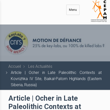
Aller
au
Menu
contenu
principal
Accueil
Les Actualités
Article | Ocher in Late Paleolithic Contexts at
Kovrizhka IV Site, Baikal-Patom Highlands (Eastern
Siberia, Russia)
Article | Ocher in Late
Paleolithic Contexts at