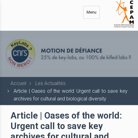
Aller
au
Menu
contenu
principal
Accueil
Les Actualités
Article | Oases of the world: Urgent call to save key
archives for cultural and biological diversity
Article | Oases of the world:
Urgent call to save key
archives for cultural and