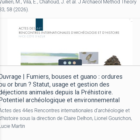
Vuillien, M., Vila, E., Chahoud, J. et al. J Archaeol Method Theory
33, 58 (2026).
Ouvrage | Fumiers, bouses et guano : ordures
ou or brun ? Statut, usage et gestion des
déjections animales depuis la Préhistoire.
Potentiel archéologique et environnemental
Actes des 44es Rencontres internationales d’archéologie et
d’histoire sous la direction de Claire Delhon, Lionel Gourichon,
Lucie Martin