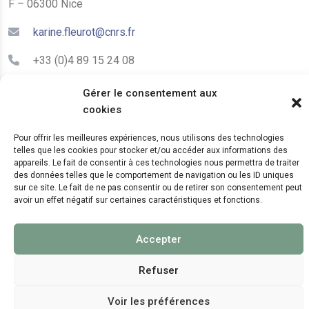
F – 06300 Nice
karine.fleurot@cnrs.fr
+33 (0)4 89 15 24 08
Gérer le consentement aux
LE CEPAM EST HÉBERGÉ PAR
cookies
Pour offrir les meilleures expériences, nous utilisons des technologies
telles que les cookies pour stocker et/ou accéder aux informations des
appareils. Le fait de consentir à ces technologies nous permettra de traiter
des données telles que le comportement de navigation ou les ID uniques
sur ce site. Le fait de ne pas consentir ou de retirer son consentement peut
avoir un effet négatif sur certaines caractéristiques et fonctions.
© 2024 Copyright:
CEPAM UMR7264, CNRS, CNRS
Accepter
WebKit
Refuser
Voir les préférences