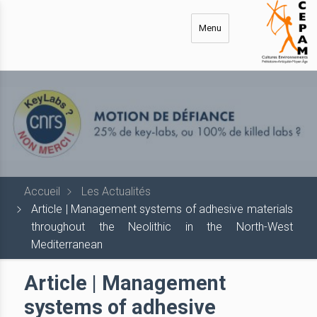
Aller
au
Menu
contenu
principal
Accueil
Les Actualités
Article | Management systems of adhesive materials
throughout the Neolithic in the North-West
Mediterranean
Article | Management
systems of adhesive