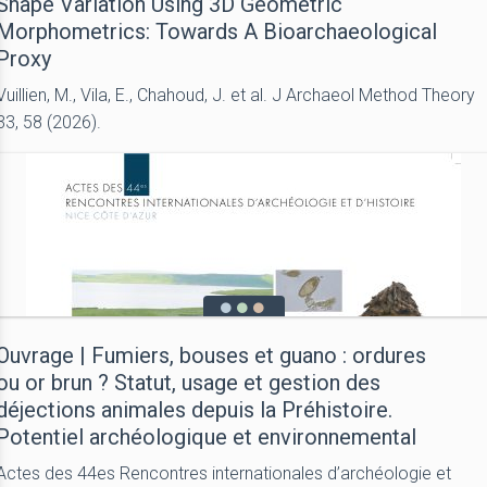
Shape Variation Using 3D Geometric
Morphometrics: Towards A Bioarchaeological
Proxy
Vuillien, M., Vila, E., Chahoud, J. et al. J Archaeol Method Theory
33, 58 (2026).
Ouvrage | Fumiers, bouses et guano : ordures
ou or brun ? Statut, usage et gestion des
déjections animales depuis la Préhistoire.
Potentiel archéologique et environnemental
Actes des 44es Rencontres internationales d’archéologie et