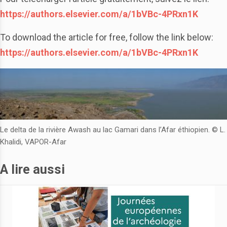
https://authors.elsevier.com/a/1bVBc-4PRxn1K
To download the article for free, follow the link below:
https://authors.elsevier.com/a/1bVBc-4PRxn1K
Le delta de la rivière Awash au lac Gamari dans l’Afar éthiopien. © L.
Khalidi, VAPOR-Afar
A lire aussi