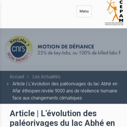
Aller
au
Menu
contenu
principal
Accueil
Les Actualités
Article | L’évolution des paléorivages du lac Abhé en
Afar éthiopien révèle 9000 ans de résilience humaine
face aux changements climatiques
Article | L’évolution des
paléorivages du lac Abhé en