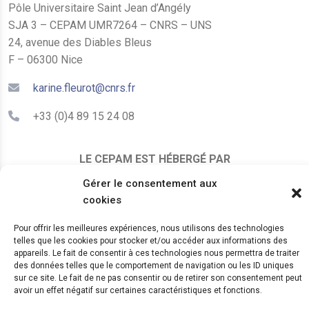
Pôle Universitaire Saint Jean d’Angély
SJA 3 – CEPAM UMR7264 – CNRS – UNS
24, avenue des Diables Bleus
F – 06300 Nice
karine.fleurot@cnrs.fr
+33 (0)4 89 15 24 08
LE CEPAM EST HÉBERGÉ PAR
Gérer le consentement aux
cookies
Pour offrir les meilleures expériences, nous utilisons des technologies
telles que les cookies pour stocker et/ou accéder aux informations des
appareils. Le fait de consentir à ces technologies nous permettra de traiter
des données telles que le comportement de navigation ou les ID uniques
© 2024 Copyright:
CEPAM UMR7264, CNRS, CNRS
sur ce site. Le fait de ne pas consentir ou de retirer son consentement peut
avoir un effet négatif sur certaines caractéristiques et fonctions.
WebKit