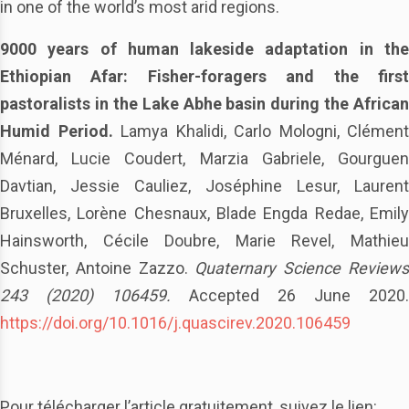
in one of the world’s most arid regions.
9000 years of human lakeside adaptation in the
Ethiopian Afar: Fisher-foragers and the first
pastoralists in the Lake Abhe basin during the African
Humid Period.
Lamya Khalidi, Carlo Mologni, Clément
Ménard, Lucie Coudert, Marzia Gabriele, Gourguen
Davtian, Jessie Cauliez, Joséphine Lesur, Laurent
Bruxelles, Lorène Chesnaux, Blade Engda Redae, Emily
Hainsworth, Cécile Doubre, Marie Revel, Mathieu
Schuster, Antoine Zazzo.
Quaternary Science Review
243 (2020) 106459.
Accepted 26 June 2020.
https://doi.org/10.1016/j.quascirev.2020.106459
Pour télécharger l’article gratuitement, suivez le lien: