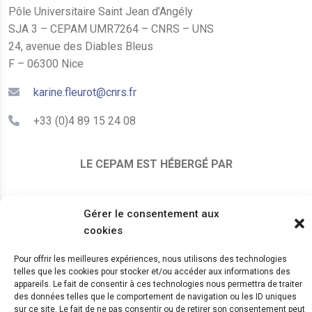
Pôle Universitaire Saint Jean d’Angély
SJA 3 – CEPAM UMR7264 – CNRS – UNS
24, avenue des Diables Bleus
F – 06300 Nice
karine.fleurot@cnrs.fr
+33 (0)4 89 15 24 08
LE CEPAM EST HÉBERGÉ PAR
Gérer le consentement aux
cookies
Pour offrir les meilleures expériences, nous utilisons des technologies
telles que les cookies pour stocker et/ou accéder aux informations des
© 2024 Copyright:
CEPAM UMR7264, CNRS, CNRS
appareils. Le fait de consentir à ces technologies nous permettra de traiter
des données telles que le comportement de navigation ou les ID uniques
WebKit
sur ce site. Le fait de ne pas consentir ou de retirer son consentement peut