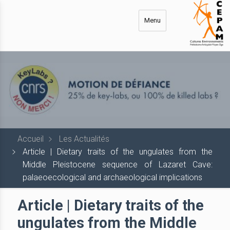
Aller
au
Menu
contenu
principal
Accueil
Les Actualités
Article | Dietary traits of the ungulates from the
Middle Pleistocene sequence of Lazaret Cave:
palaeoecological and archaeological implications
Article | Dietary traits of the
ungulates from the Middle