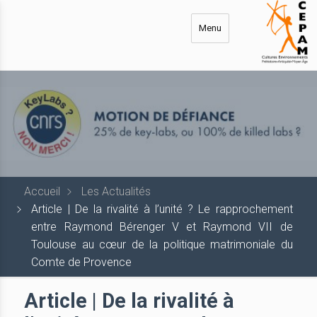
Aller
au
Menu
contenu
principal
Accueil
Les Actualités
Article | De la rivalité à l’unité ? Le rapprochement
entre Raymond Bérenger V et Raymond VII de
Toulouse au cœur de la politique matrimoniale du
Comte de Provence
Article | De la rivalité à