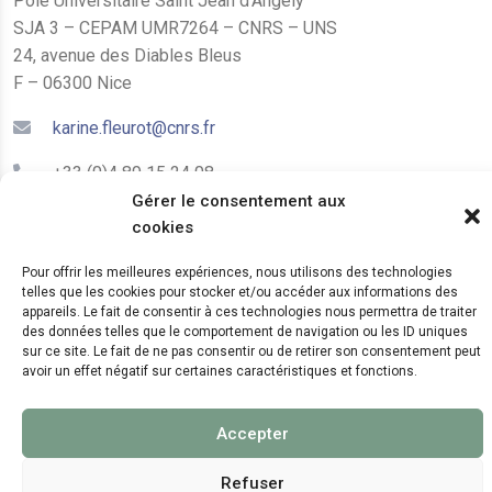
Pôle Universitaire Saint Jean d’Angély
SJA 3 – CEPAM UMR7264 – CNRS – UNS
24, avenue des Diables Bleus
F – 06300 Nice
karine.fleurot@cnrs.fr
+33 (0)4 89 15 24 08
Gérer le consentement aux
cookies
LE CEPAM EST HÉBERGÉ PAR
Pour offrir les meilleures expériences, nous utilisons des technologies
telles que les cookies pour stocker et/ou accéder aux informations des
appareils. Le fait de consentir à ces technologies nous permettra de traiter
des données telles que le comportement de navigation ou les ID uniques
sur ce site. Le fait de ne pas consentir ou de retirer son consentement peut
avoir un effet négatif sur certaines caractéristiques et fonctions.
© 2024 Copyright:
CEPAM UMR7264, CNRS, CNRS
Accepter
WebKit
Refuser