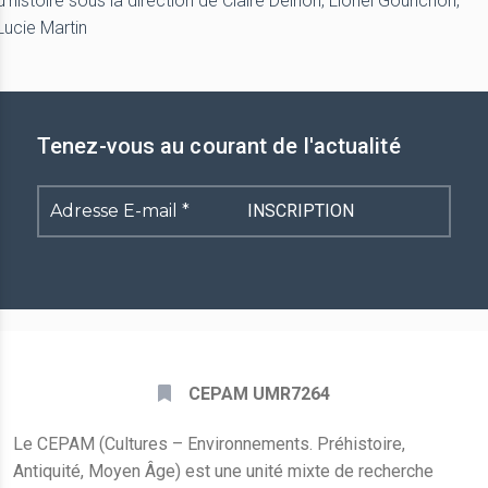
d’histoire sous la direction de Claire Delhon, Lionel Gourichon,
Lucie Martin
Tenez-vous au courant de l'actualité
Adresse
E-
mail
*
CEPAM UMR7264
Le CEPAM (Cultures – Environnements. Préhistoire,
Antiquité, Moyen Âge) est une unité mixte de recherche