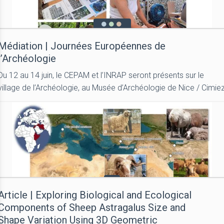
Médiation | Journées Européennes de
l’Archéologie
Du 12 au 14 juin, le CEPAM et l’INRAP seront présents sur le
village de l’Archéologie, au Musée d’Archéologie de Nice / Cimie
Article | Exploring Biological and Ecological
Components of Sheep Astragalus Size and
Shape Variation Using 3D Geometric