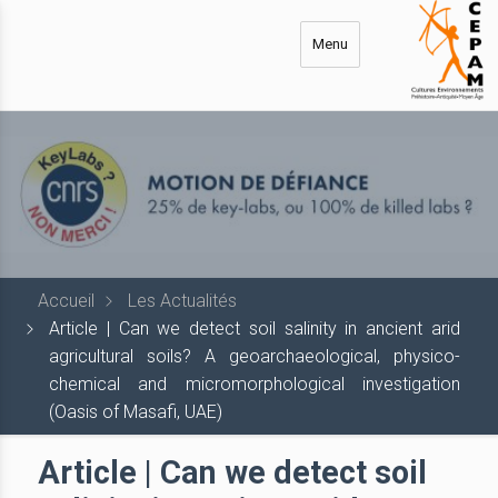
Aller
au
Menu
contenu
principal
Accueil
Les Actualités
Article | Can we detect soil salinity in ancient arid
agricultural soils? A geoarchaeological, physico-
chemical and micromorphological investigation
(Oasis of Masafi, UAE)
Article | Can we detect soil