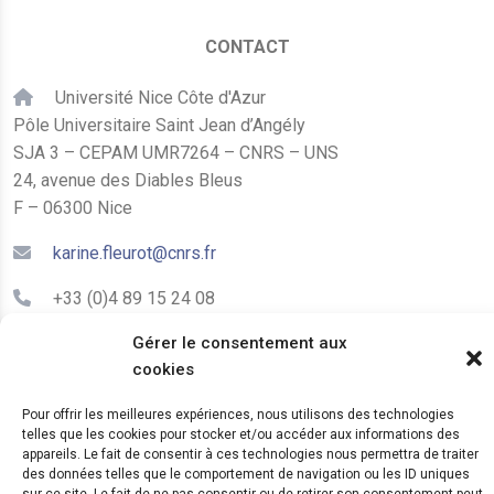
CONTACT
Université Nice Côte d'Azur
Pôle Universitaire Saint Jean d’Angély
SJA 3 – CEPAM UMR7264 – CNRS – UNS
24, avenue des Diables Bleus
F – 06300 Nice
karine.fleurot@cnrs.fr
+33 (0)4 89 15 24 08
Gérer le consentement aux
LE CEPAM EST HÉBERGÉ PAR
cookies
Pour offrir les meilleures expériences, nous utilisons des technologies
telles que les cookies pour stocker et/ou accéder aux informations des
appareils. Le fait de consentir à ces technologies nous permettra de traiter
des données telles que le comportement de navigation ou les ID uniques