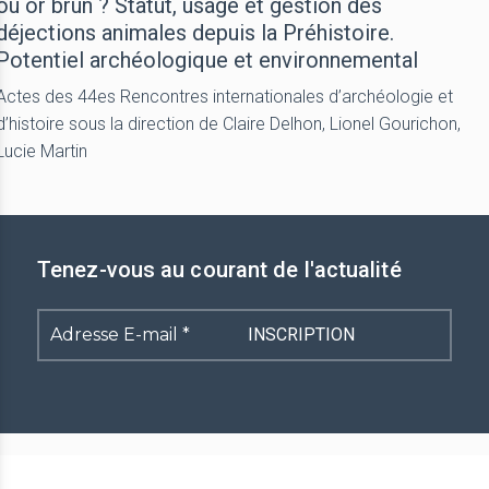
ou or brun ? Statut, usage et gestion des
déjections animales depuis la Préhistoire.
Potentiel archéologique et environnemental
Actes des 44es Rencontres internationales d’archéologie et
d’histoire sous la direction de Claire Delhon, Lionel Gourichon,
Lucie Martin
Tenez-vous au courant de l'actualité
Adresse
E-
mail
*