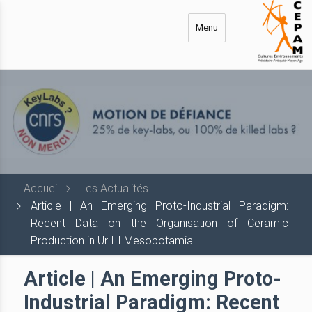
Aller
au
Menu
contenu
principal
Accueil
Les Actualités
Article | An Emerging Proto-Industrial Paradigm:
Recent Data on the Organisation of Ceramic
Production in Ur III Mesopotamia
Article | An Emerging Proto-
Industrial Paradigm: Recent