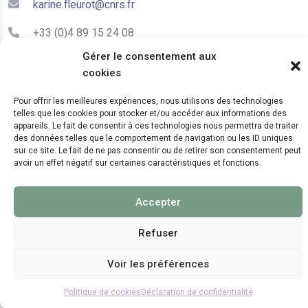
karine.fleurot@cnrs.fr
+33 (0)4 89 15 24 08
Gérer le consentement aux
cookies
LE CEPAM EST HÉBERGÉ PAR
Pour offrir les meilleures expériences, nous utilisons des technologies
telles que les cookies pour stocker et/ou accéder aux informations des
appareils. Le fait de consentir à ces technologies nous permettra de traiter
des données telles que le comportement de navigation ou les ID uniques
sur ce site. Le fait de ne pas consentir ou de retirer son consentement peut
avoir un effet négatif sur certaines caractéristiques et fonctions.
© 2024 Copyright:
CEPAM UMR7264, CNRS, CNRS
Accepter
WebKit
Refuser
Voir les préférences
Politique de cookies
Déclaration de confidentialité