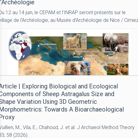
l’Archéologie
Du 12 au 14 juin, le CEPAM et l’INRAP seront présents sur le
village de l’Archéologie, au Musée d’Archéologie de Nice / Cimie
Article | Exploring Biological and Ecological
Components of Sheep Astragalus Size and
Shape Variation Using 3D Geometric
Morphometrics: Towards A Bioarchaeological
Proxy
Vuillien, M., Vila, E., Chahoud, J. et al. J Archaeol Method Theory
33, 58 (2026).