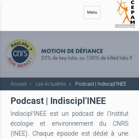
Aller
au
Menu
contenu
principal
Accueil
Les Actualités
Podcast | Indiscipl’INEE
Podcast | Indiscipl’INEE
Indiscipl’INEE est un podcast de l’Institut
écologie et environnement du CNRS
(INEE). Chaque épisode est dédié à une