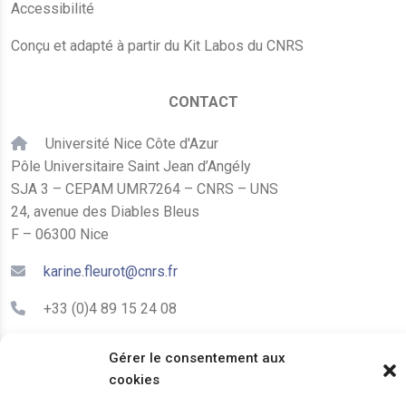
Accessibilité
Conçu et adapté à partir du Kit Labos du CNRS
CONTACT
Université Nice Côte d'Azur
Pôle Universitaire Saint Jean d’Angély
SJA 3 – CEPAM UMR7264 – CNRS – UNS
24, avenue des Diables Bleus
F – 06300 Nice
karine.fleurot@cnrs.fr
+33 (0)4 89 15 24 08
Gérer le consentement aux
LE CEPAM EST HÉBERGÉ PAR
cookies