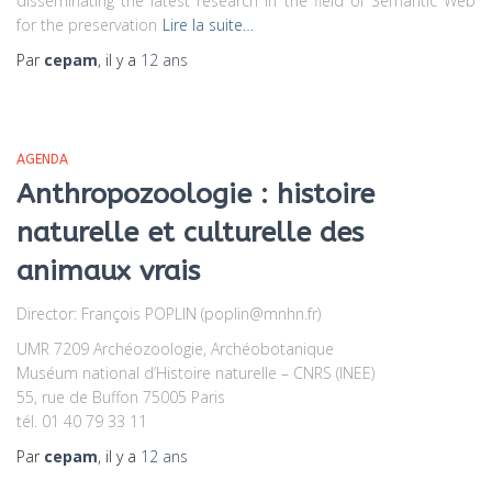
disseminating the latest research in the field of Semantic Web
for the preservation
Lire la suite…
Par
cepam
, il y a
12 ans
AGENDA
Anthropozoologie : histoire
naturelle et culturelle des
animaux vrais
Director: François POPLIN (poplin@mnhn.fr)
UMR 7209 Archéozoologie, Archéobotanique
Muséum national d’Histoire naturelle – CNRS (INEE)
55, rue de Buffon 75005 Paris
tél. 01 40 79 33 11
Par
cepam
, il y a
12 ans