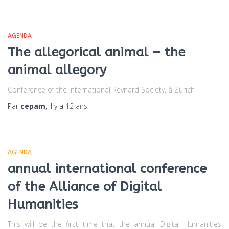
AGENDA
The allegorical animal – the
animal allegory
Conference of the International Reynard Society, à Zürich
Par
cepam
, il y a
12 ans
AGENDA
annual international conference
of the Alliance of Digital
Humanities
This will be the first time that the annual Digital Humanities