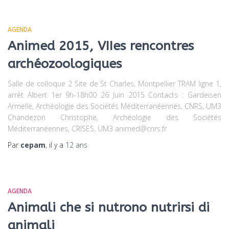
AGENDA
Animed 2015, VIIes rencontres
archéozoologiques
Salle de colloque 2 Site de St Charles, Montpellier TRAM ligne 1,
arrêt Albert 1er 9h-18h00 26 Juin 2015 Contacts : Gardeisen
Armelle, Archéologie des Sociétés Méditerranéennes, CNRS, UM3
Chandezon Christophe, Archéologie des Sociétés
Méditerranéennes, CRISES, UM3 animed@cnrs.fr
Par
cepam
, il y a
12 ans
AGENDA
Animali che si nutrono nutrirsi di
animali