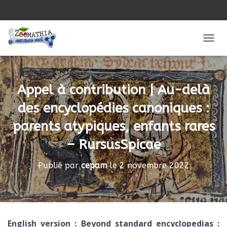
DÉPLI
Appel à contribution | Au-delà
des encyclopédies canoniques :
parents atypiques, enfants rares
– RursusSpicae
Publié par
cepam
le
2 novembre 2022
English version : Beyond standard encyclopedias :