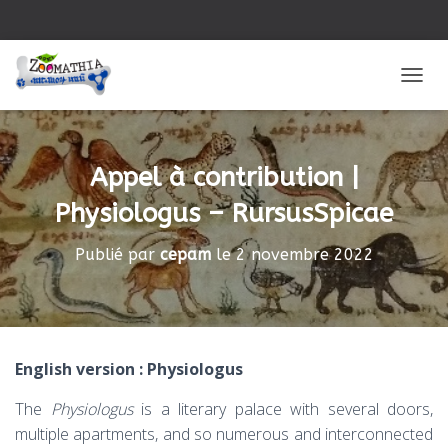
DÉPLI
Appel à contribution |
Physiologus – RursusSpicae
Publié par
cepam
le
2 novembre 2022
English version : Physiologus
The
Physiologus
is a literary palace with several doors,
multiple apartments, and so numerous and interconnected