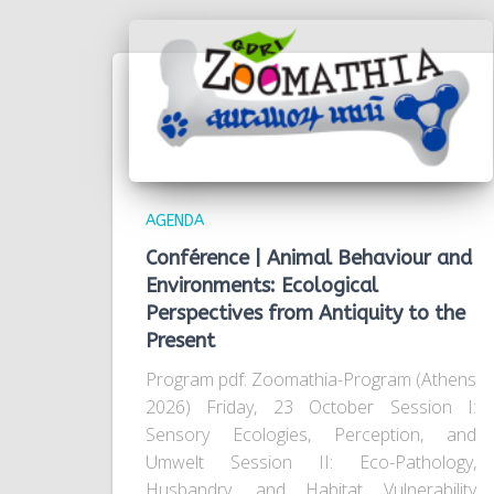
AGENDA
Conférence | Animal Behaviour and
Environments: Ecological
Perspectives from Antiquity to the
Present
Program pdf: Zoomathia-Program (Athens
2026) Friday, 23 October Session I:
Sensory Ecologies, Perception, and
Umwelt Session II: Eco-Pathology,
Husbandry, and Habitat Vulnerability