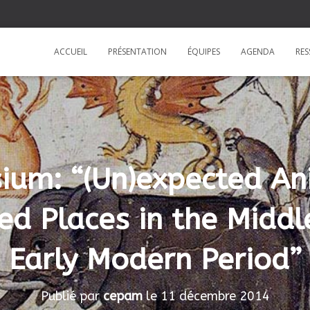
ACCUEIL
PRÉSENTATION
ÉQUIPES
AGENDA
RE
um: “(Un)expected An
ed Places in the Midd
Early Modern Period”
Publié par
cepam
le
11 décembre 2014