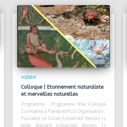
AGENDA
Colloque | Etonnement naturaliste
et merveilles naturelles
Programme : Programme final Colloque
Zoomathia à PaimpontPLG Organisation :
Pascaline Le Gouar (Université Rennes 1),
Nelly Ménard (Université Rennes 1),