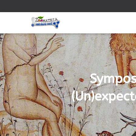
Symposi
(Un)expect