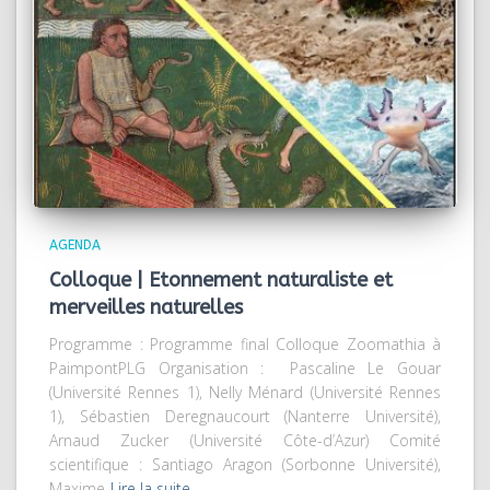
AGENDA
Colloque | Etonnement naturaliste et
merveilles naturelles
Programme : Programme final Colloque Zoomathia à
PaimpontPLG Organisation : Pascaline Le Gouar
(Université Rennes 1), Nelly Ménard (Université Rennes
1), Sébastien Deregnaucourt ­(Nanterre Université),
Arnaud Zucker (Université Côte-d’Azur) Comité
scientifique : Santiago Aragon (Sorbonne Université),
Maxime
Lire la suite…