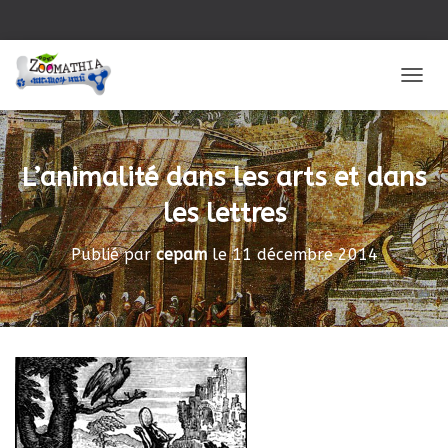
DÉPLI
L’animalité dans les arts et dans
les lettres
Publié par
cepam
le
11 décembre 2014