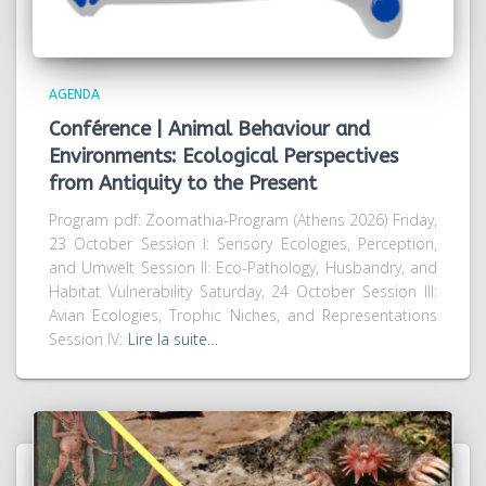
AGENDA
Conférence | Animal Behaviour and
Environments: Ecological Perspectives
from Antiquity to the Present
Program pdf: Zoomathia-Program (Athens 2026) Friday,
23 October Session I: Sensory Ecologies, Perception,
and Umwelt Session II: Eco-Pathology, Husbandry, and
Habitat Vulnerability Saturday, 24 October Session III:
Avian Ecologies, Trophic Niches, and Representations
Session IV:
Lire la suite…