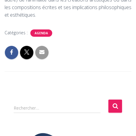
les compositions écrites et ses implications philosophiques
et esthétiques.
Catégories :
AGENDA
R
Rechercher…
e
c
h
e