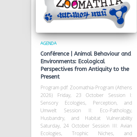
AGENDA
Conférence | Animal Behaviour and
Environments: Ecological
Perspectives from Antiquity to the
Present
Program pdf: Zoomathia-Program (Athens
2026) Friday, 23 October Session I:
Sensory Ecologies, Perception, and
Umwelt Session II: Eco-Pathology,
Husbandry, and Habitat Vulnerability
Saturday, 24 October Session III: Avian
Ecologies, Trophic Niches, and