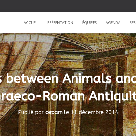
ACCUEIL
PRÉSENTATION
ÉQUIPES
AGENDA
RE
ns between Animals an
raeco-Roman Antiqui
Publié par
cepam
le
11 décembre 2014