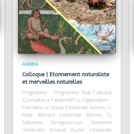
AGENDA
Colloque | Etonnement naturaliste
et merveilles naturelles
Programme : Programme final Colloque
Zoomathia à PaimpontPLG Organisation :
Pascaline Le Gouar (Université Rennes 1),
Nelly Ménard (Université Rennes 1),
Sébastien Deregnaucourt ­(Nanterre
Université), Arnaud Zucker (Université