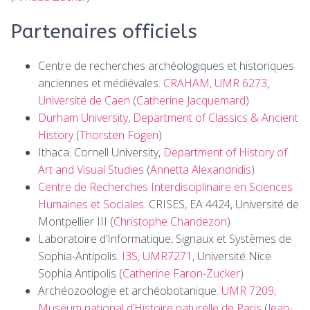
Partenaires officiels
Centre de recherches archéologiques et historiques
anciennes et médiévales.
CRAHAM, UMR 6273
,
Université de Caen
(
Catherine Jacquemard
)
Durham University, Department of Classics & Ancient
History
(
Thorsten Fögen
)
Ithaca. Cornell University,
Department of History of
Art and Visual Studies
(
Annetta Alexandridis
)
Centre de Recherches Interdisciplinaire en Sciences
Humaines et Sociales
. CRISES, EA 4424, Université de
Montpellier III (
Christophe Chandezon
)
Laboratoire d’Informatique, Signaux et Systèmes de
Sophia-Antipolis.
I3S, UMR7271
, Université Nice
Sophia Antipolis (
Catherine Faron-Zucker
)
Archéozoologie et archéobotanique.
UMR 7209,
Muséum national d’Histoire naturelle de Paris
(
Jean-