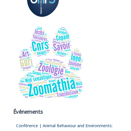
h
e
r
:
Événements
Conférence | Animal Behaviour and Environments: